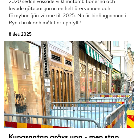
2020 sedan vässade vi klimatambitionerna och
lovade göteborgarna en helt återvunnen och
förnybar fjärrvärme till 2025. Nu är bioångpannan i
Rya i bruk och målet är uppfyllt!
8 dec 2025
Kungsgatan grävs upp - men stan