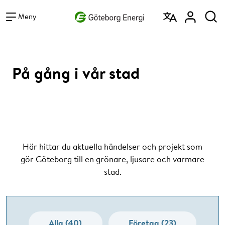
Vad vill du söka efter?
Sök
Meny
På gång i vår stad
Här hittar du aktuella händelser och projekt som
gör Göteborg till en grönare, ljusare och varmare
stad.
Alla (40)
Företag (23)