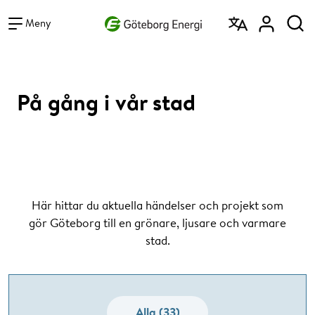
Vad vill du söka efter?
Sök
Meny
På gång i vår stad
Här hittar du aktuella händelser och projekt som
gör Göteborg till en grönare, ljusare och varmare
stad.
Alla (33)