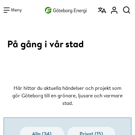
Vad vill du söka efter?
Sök
Meny
På gång i vår stad
Här hittar du aktuella händelser och projekt som
gör Göteborg till en grönare, ljusare och varmare
stad.
Alla (34)
Privat (15)