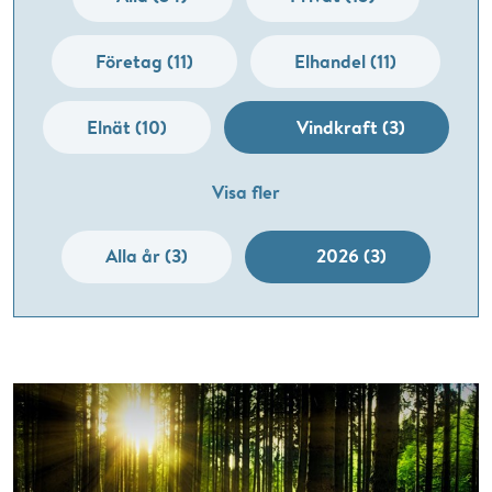
Företag (11)
Elhandel (11)
Elnät (10)
Vindkraft (3)
Visa fler
Alla år (3)
2026 (3)