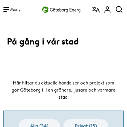
Vad vill du söka efter?
Sök
Meny
På gång i vår stad
Här hittar du aktuella händelser och projekt som
gör Göteborg till en grönare, ljusare och varmare
stad.
Alla (34)
Privat (15)