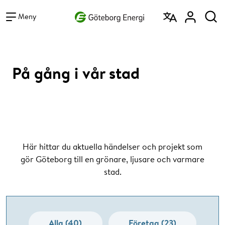
Vad vill du söka efter?
Sök
Meny
På gång i vår stad
Här hittar du aktuella händelser och projekt som
gör Göteborg till en grönare, ljusare och varmare
stad.
Alla (40)
Företag (23)